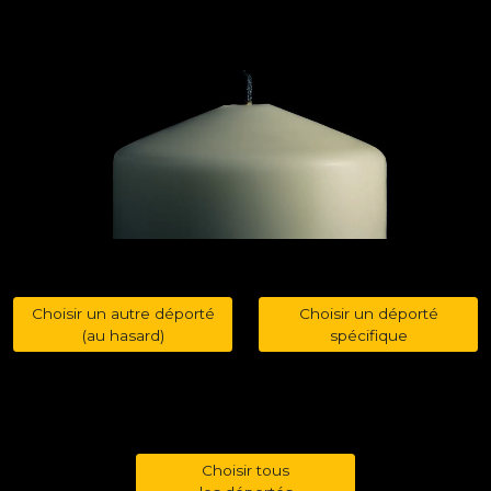
Choisir un autre déporté
Choisir un déporté
(au hasard)
spécifique
Choisir tous