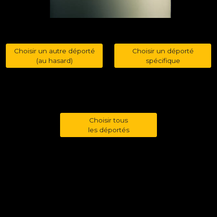
Choisir un autre déporté
Choisir un déporté
(au hasard)
spécifique
Choisir tous
les déportés