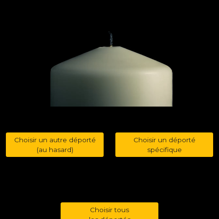
Choisir un autre déporté
Choisir un déporté
(au hasard)
spécifique
Choisir tous