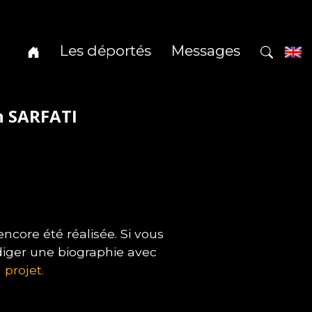
Les déportés
Messages
n SARFATI
core été réalisée. Si vous
diger une biographie avec
 projet.