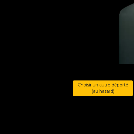
Choisir un autre déporté
(au hasard)