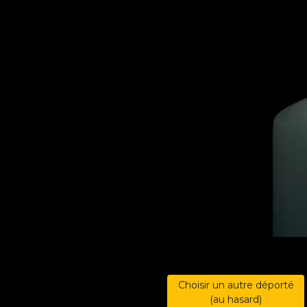
Choisir un autre déporté
(au hasard)