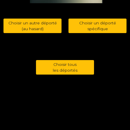
Choisir un autre déporté
Choisir un déporté
(au hasard)
spécifique
Choisir tous
les déportés