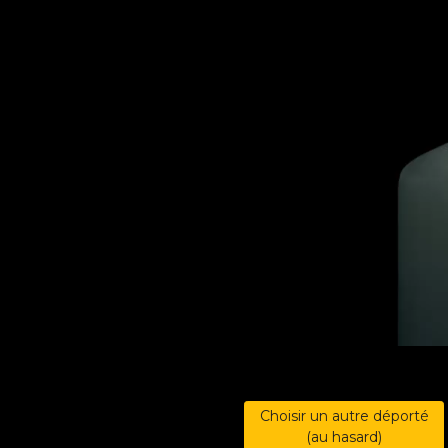
Choisir un autre déporté
(au hasard)