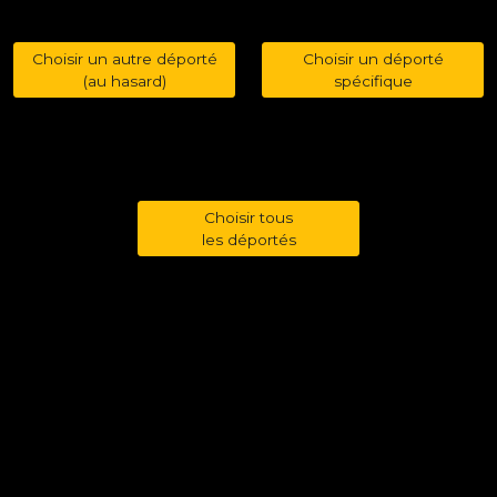
Choisir un autre déporté
Choisir un déporté
(au hasard)
spécifique
Choisir tous
les déportés