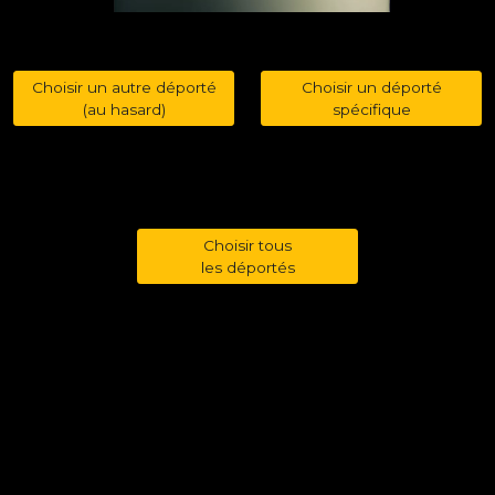
Choisir un autre déporté
Choisir un déporté
(au hasard)
spécifique
Choisir tous
les déportés