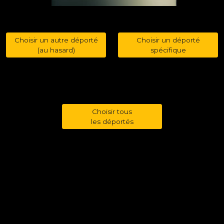
Choisir un autre déporté
Choisir un déporté
(au hasard)
spécifique
Choisir tous
les déportés