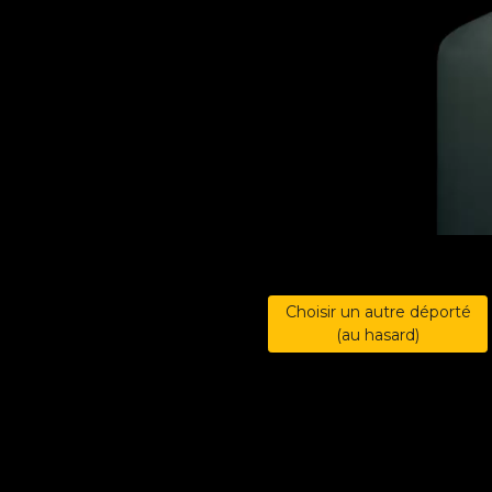
Choisir un autre déporté
(au hasard)