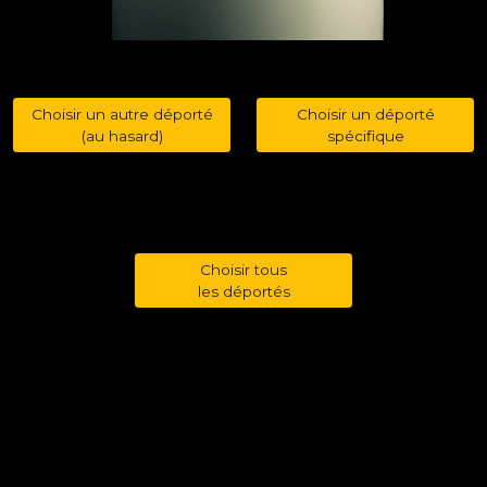
Choisir un autre déporté
Choisir un déporté
(au hasard)
spécifique
Choisir tous
les déportés