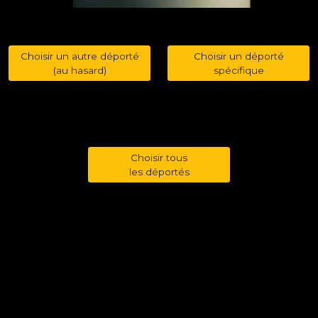
Choisir un autre déporté
Choisir un déporté
(au hasard)
spécifique
Choisir tous
les déportés