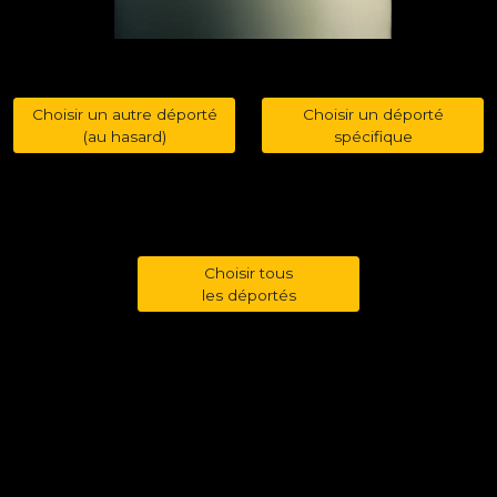
Choisir un autre déporté
Choisir un déporté
(au hasard)
spécifique
Choisir tous
les déportés