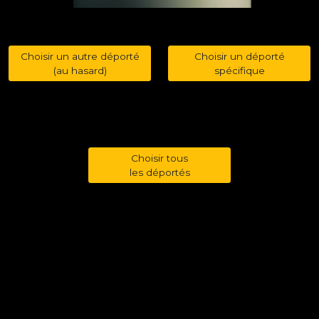
Choisir un autre déporté
Choisir un déporté
(au hasard)
spécifique
Choisir tous
les déportés