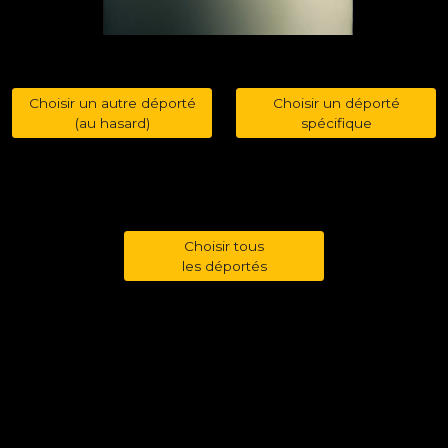
Choisir un autre déporté
Choisir un déporté
(au hasard)
spécifique
Choisir tous
les déportés