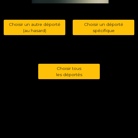
Choisir un autre déporté
Choisir un déporté
(au hasard)
spécifique
Choisir tous
les déportés