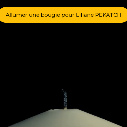
Allumer une bougie pour Liliane PEKATCH