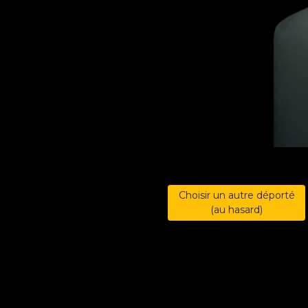
Choisir un autre déporté
(au hasard)