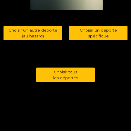
Choisir un autre déporté
Choisir un déporté
(au hasard)
spécifique
Choisir tous
les déportés