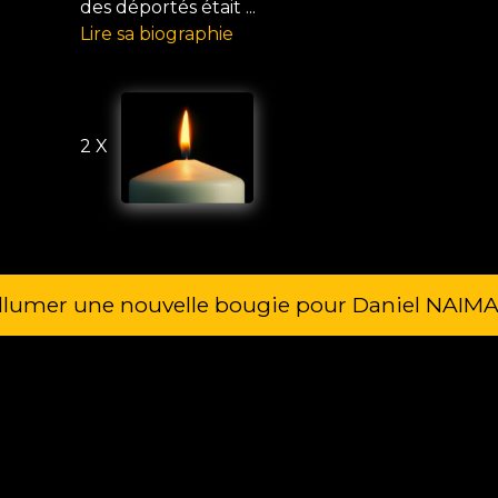
des déportés était ...
Lire sa biographie
2 X
llumer une nouvelle bougie pour Daniel NAIM