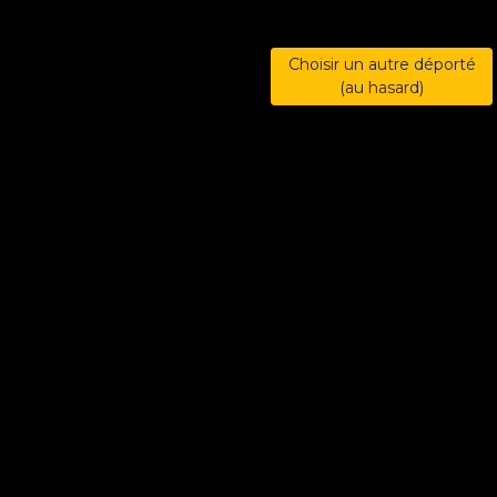
Choisir un autre déporté
(au hasard)