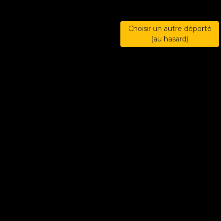
Choisir un autre déporté
(au hasard)