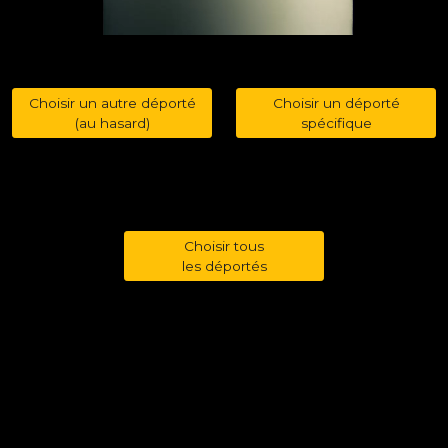
Choisir un autre déporté
Choisir un déporté
(au hasard)
spécifique
Choisir tous
les déportés