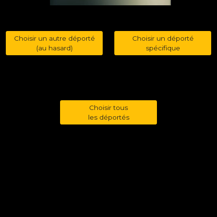
Choisir un autre déporté
Choisir un déporté
(au hasard)
spécifique
Choisir tous
les déportés