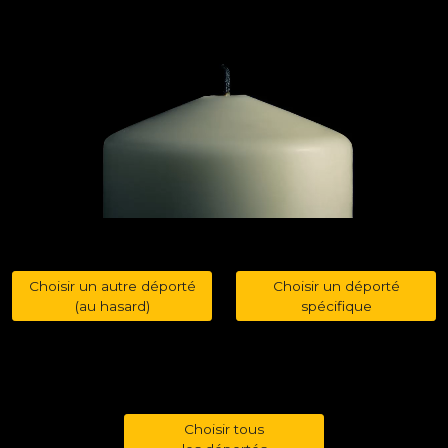
Choisir un autre déporté
Choisir un déporté
(au hasard)
spécifique
Choisir tous