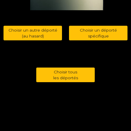
Choisir un autre déporté
Choisir un déporté
(au hasard)
spécifique
Choisir tous
les déportés