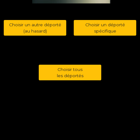
Choisir un autre déporté
Choisir un déporté
(au hasard)
spécifique
Choisir tous
les déportés