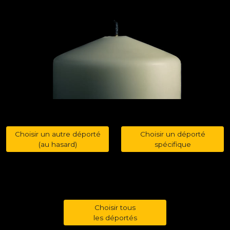
Choisir un autre déporté
Choisir un déporté
(au hasard)
spécifique
Choisir tous
les déportés