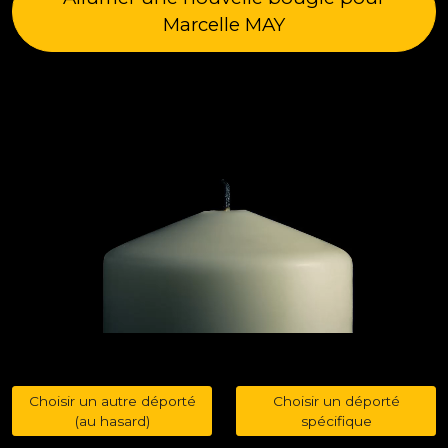
Marcelle MAY
Choisir un autre déporté
Choisir un déporté
(au hasard)
spécifique