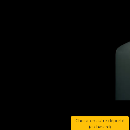
Choisir un autre déporté
(au hasard)