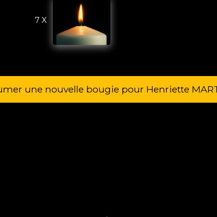
7 X
umer une nouvelle bougie pour Henriette MA