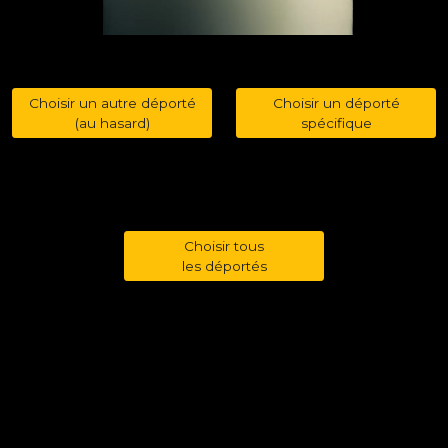
Choisir un autre déporté
Choisir un déporté
(au hasard)
spécifique
Choisir tous
les déportés