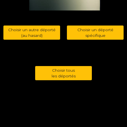
Choisir un autre déporté
Choisir un déporté
(au hasard)
spécifique
Choisir tous
les déportés