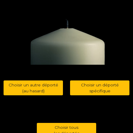
Choisir un autre déporté
Choisir un déporté
(au hasard)
spécifique
Choisir tous