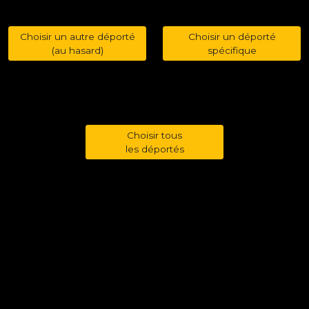
Choisir un autre déporté
Choisir un déporté
(au hasard)
spécifique
Choisir tous
les déportés