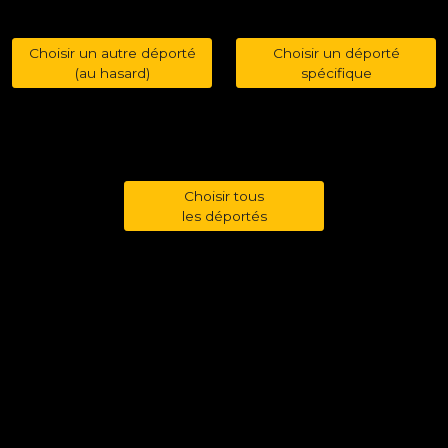
Choisir un autre déporté
Choisir un déporté
(au hasard)
spécifique
Choisir tous
les déportés