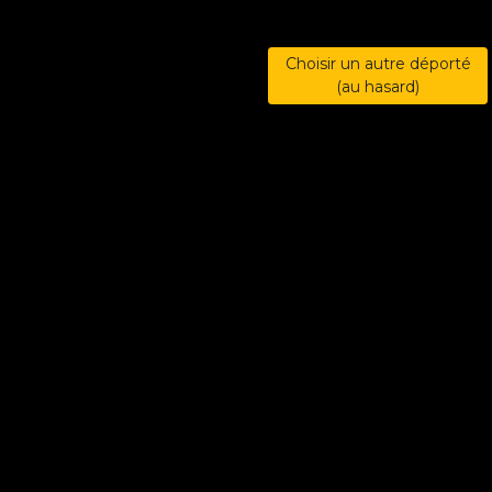
Choisir un autre déporté
(au hasard)