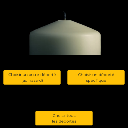
Choisir un autre déporté
Choisir un déporté
(au hasard)
spécifique
Choisir tous
les déportés