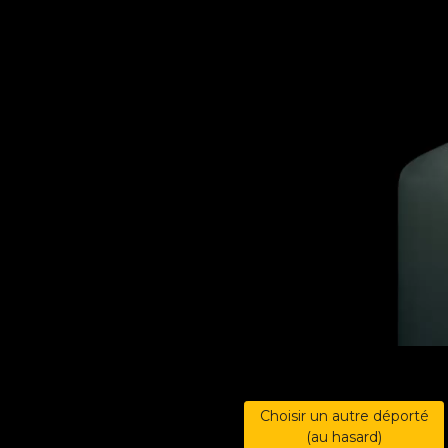
Choisir un autre déporté
(au hasard)