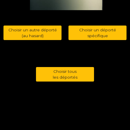
Choisir un autre déporté
Choisir un déporté
(au hasard)
spécifique
Choisir tous
les déportés