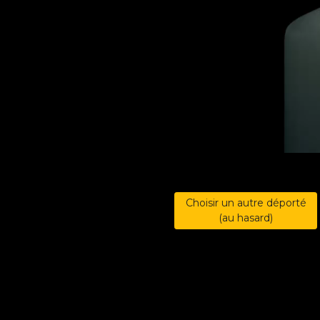
Choisir un autre déporté
(au hasard)