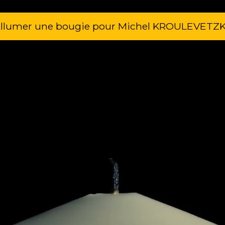
llumer une bougie pour Michel KROULEVETZ