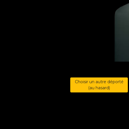
Choisir un autre déporté
(au hasard)