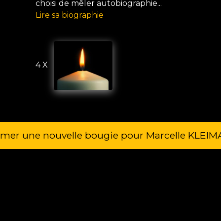
choisi de mêler autobiographie...
Lire sa biographie
4 X
umer une nouvelle bougie pour Marcelle KLEI