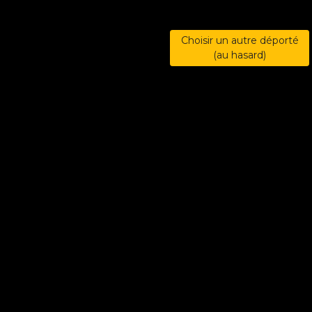
Choisir un autre déporté
(au hasard)