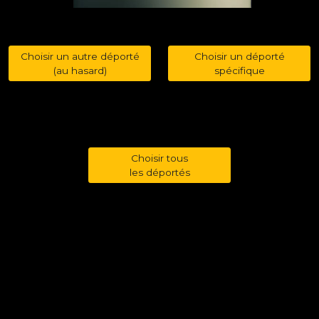
Choisir un autre déporté
Choisir un déporté
(au hasard)
spécifique
Choisir tous
les déportés