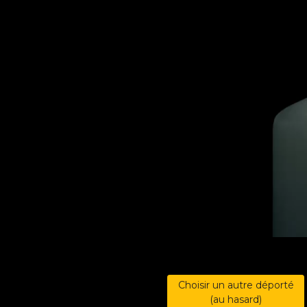
Choisir un autre déporté
(au hasard)