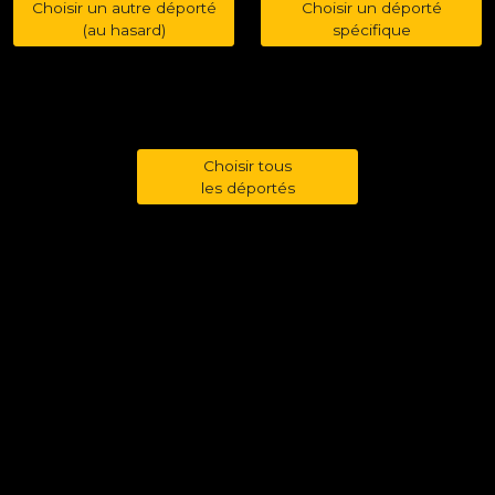
Choisir un autre déporté
Choisir un déporté
(au hasard)
spécifique
Choisir tous
les déportés