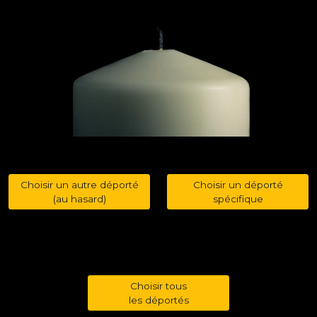
Choisir un autre déporté
Choisir un déporté
(au hasard)
spécifique
Choisir tous
les déportés