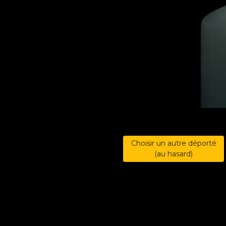
Choisir un autre déporté
(au hasard)