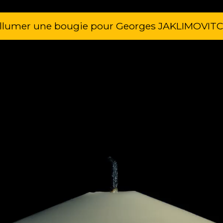
llumer une bougie pour Georges JAKLIMOVIT