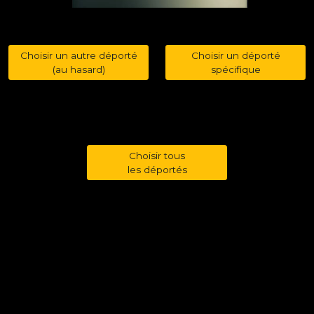
Choisir un autre déporté
Choisir un déporté
(au hasard)
spécifique
Choisir tous
les déportés