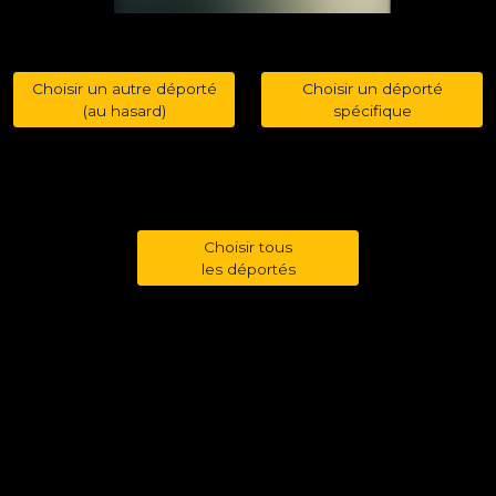
Choisir un autre déporté
Choisir un déporté
(au hasard)
spécifique
Choisir tous
les déportés