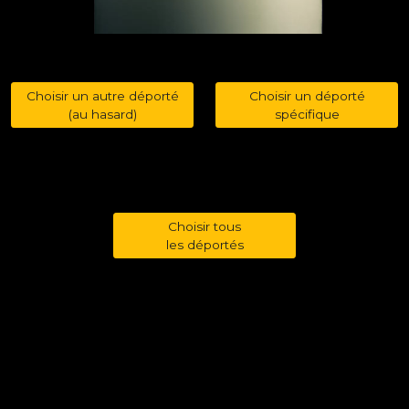
Choisir un autre déporté
Choisir un déporté
(au hasard)
spécifique
Choisir tous
les déportés