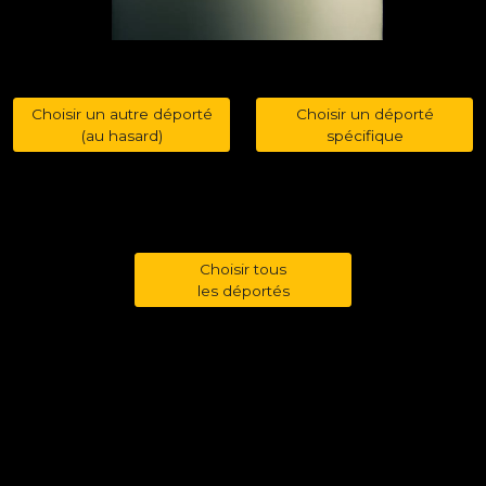
Choisir un autre déporté
Choisir un déporté
(au hasard)
spécifique
Choisir tous
les déportés